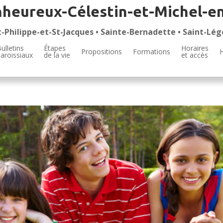
nheureux-Célestin-et-Michel-e
t-Philippe-et-St-Jacques • Sainte-Bernadette • Saint-Lég
ulletins
Étapes
Horaires
Propositions
Formations
aroissiaux
de la vie
et accès