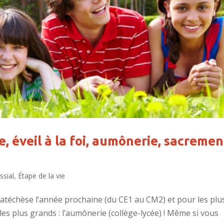
e, éveil à la foi, aumônerie, sacremen
ssial
,
Étape de la vie
a catéchèse l’année prochaine (du CE1 au CM2) et pour les plu
ur les plus grands : l’aumônerie (collège-lycée) ! Même si vous