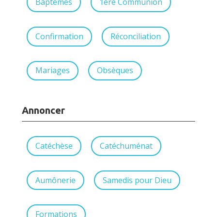
Baptêmes
1ère Communion
Confirmation
Réconciliation
Mariages
Obsèques
Annoncer
Catéchèse
Catéchuménat
Aumônerie
Samedis pour Dieu
Formations