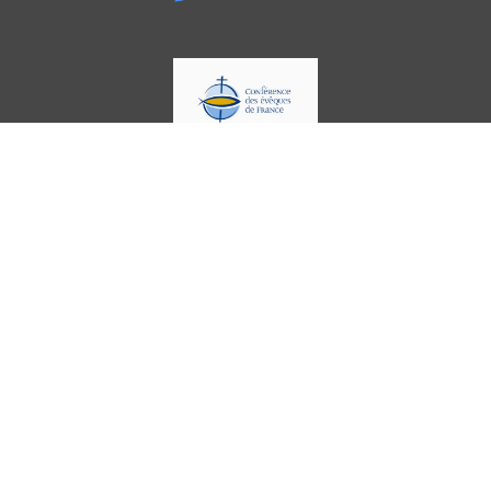
Paroisse Bienheureux-Célestin-et-
Michel
La paroisse
Bienheureux-Célestin-et-Michel-
en-Val-de-Cens
regroupe les deux anciennes