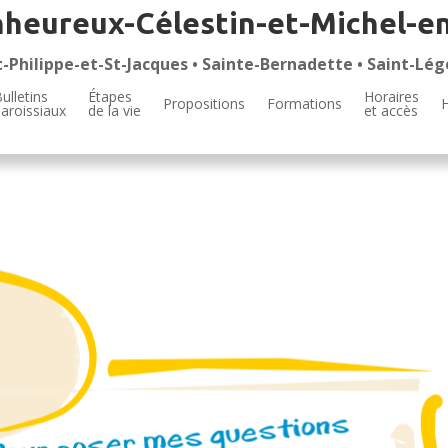
nheureux-Célestin-et-Michel-e
t-Philippe-et-St-Jacques • Sainte-Bernadette • Saint-Lég
ulletins
Étapes
Horaires
Propositions
Formations
aroissiaux
de la vie
et accès