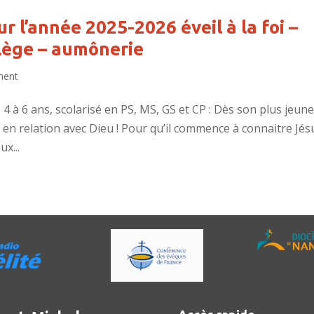
r l’année 2025-2026 éveil à la foi –
llège – aumônerie
ment
e 4 à 6 ans, scolarisé en PS, MS, GS et CP : Dès son plus jeun
 en relation avec Dieu ! Pour qu’il commence à connaitre Jés
x...