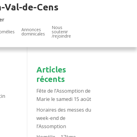
n-Val-de-Cens
er
Nous
Annonces
omélies
soutenir
dominicales
/rejoindre
Articles
récents
Fête de l’Assomption de
tin
Marie le samedi 15 août
Horaires des messes du
week-end de
l’Assomption