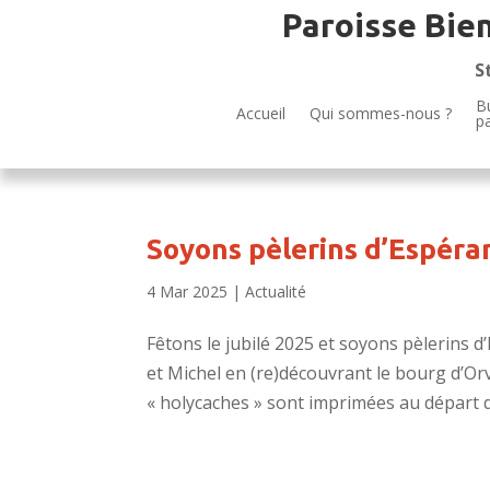
Paroisse Bie
S
Bu
Accueil
Qui sommes-nous ?
p
Soyons pèlerins d’Espéran
4 Mar 2025
|
Actualité
Fêtons le jubilé 2025 et soyons pèlerins 
et Michel en (re)découvrant le bourg d’Or
« holycaches » sont imprimées au départ de