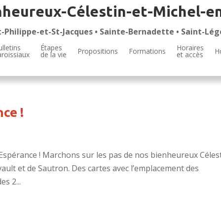
nheureux-Célestin-et-Michel-e
t-Philippe-et-St-Jacques • Sainte-Bernadette • Saint-Lég
lletins
Étapes
Horaires
Propositions
Formations
H
aroissiaux
de la vie
et accès
ce !
d’Espérance ! Marchons sur les pas de nos bienheureux Céles
vault et de Sautron. Des cartes avec l’emplacement des
s 2...