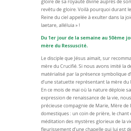
gloire de sa royauté divine auprès de son P
revêtu de gloire. Voilà pourquoi durant le
Reine du ciel appelée à exulter dans la joi
laetare, alléluia » !
Du 1er jour de la semaine au 50ème jou
mère du Ressuscité.
Le disciple que Jésus aimait, sur recomma
mère du Crucifié. Si nous avons imité la d
matérialisé par la présence symbolique d
d’une statuette représentant la mère du
En ce mois de mai où la nature déploie 
expression de renaissance de la vie, nou
précieuse compagnie de Marie, Mère de l’É
domestiques : un coin de prière, le chant q
méditation des mystères glorieux de la vie
fleurissement d’une chapelle qui lui est d