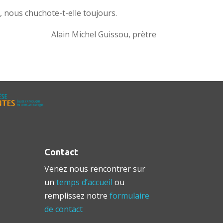
5), nous chuchote-t-elle toujours.
Alain Michel Guissou, prètre
Contact
Venez nous rencontrer sur
un
temps d’accueil
ou
remplissez notre
formulaire
de contact