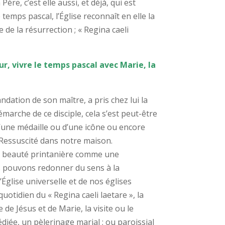
ère, c’est elle aussi, et déjà, qui est
 temps pascal, l’Église reconnaît en elle la
e de la résurrection ; « Regina caeli
r, vivre le temps pascal avec Marie, la
ndation de son maître, a pris chez lui la
émarche de ce disciple, cela s’est peut-être
’une médaille ou d’une icône ou encore
 Ressuscité dans notre maison.
sa beauté printanière comme une
s pouvons redonner du sens à la
glise universelle et de nos églises
uotidien du « Regina caeli laetare », la
 de Jésus et de Marie, la visite ou le
édiée, un pèlerinage marial ; ou paroissial