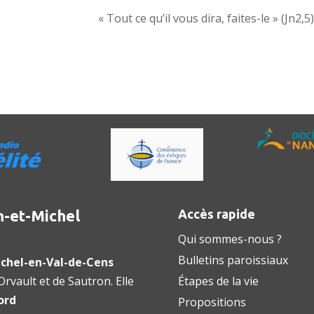
« Tout ce qu’il vous dira, faites-le » (Jn2,
n-et-Michel
Accès rapide
Qui sommes-nous ?
Bulletins paroissiaux
chel-en-Val-de-Cens
rvault et de Sautron. Elle
Étapes de la vie
ord
Propositions