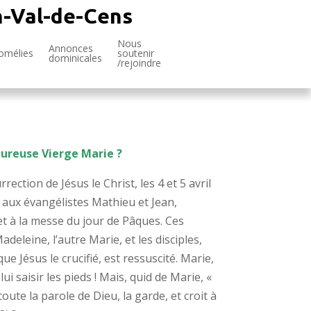
n-Val-de-Cens
Nous
Annonces
omélies
soutenir
dominicales
/rejoindre
eureuse Vierge Marie ?
rection de Jésus le Christ, les 4 et 5 avril
pel aux évangélistes Mathieu et Jean,
 et à la messe du jour de Pâques. Ces
eleine, l’autre Marie, et les disciples,
e Jésus le crucifié, est ressuscité. Marie,
ui saisir les pieds ! Mais, quid de Marie, «
coute la parole de Dieu, la garde, et croit à