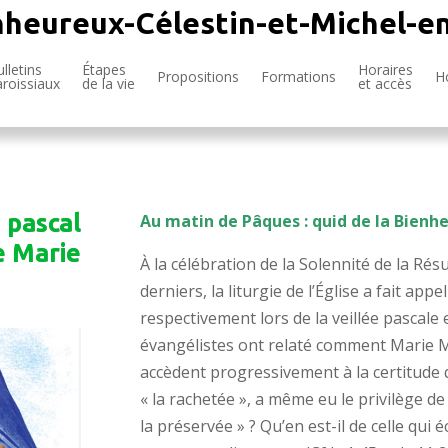
nheureux-Célestin-et-Michel-e
lletins
Étapes
Horaires
Propositions
Formations
H
aroissiaux
de la vie
et accès
 pascal
Au matin de Pâques : quid de la Bienh
e Marie
À la célébration de la Solennité de la Résur
derniers, la liturgie de l’Église a fait ap
respectivement lors de la veillée pascale
évangélistes ont relaté comment Marie Mad
accèdent progressivement à la certitude qu
« la rachetée », a même eu le privilège de l
la préservée » ? Qu’en est-il de celle qui é