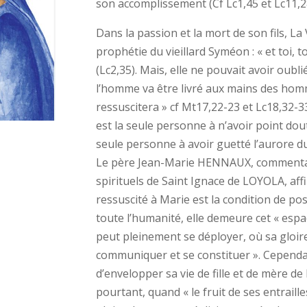
son accomplissement (Cf Lc1,45 et Lc11,2
Dans la passion et la mort de son fils, La 
prophétie du vieillard Syméon : « et toi, 
(Lc2,35). Mais, elle ne pouvait avoir oublié 
l’homme va être livré aux mains des hommes 
ressuscitera » cf Mt17,22-23 et Lc18,32-33)
est la seule personne à n’avoir point dou
seule personne à avoir guetté l’aurore du 
Le père Jean-Marie HENNAUX, commentan
spirituels de Saint Ignace de LOYOLA, aff
ressuscité à Marie est la condition de poss
toute l’humanité, elle demeure cet « esp
peut pleinement se déployer, où sa gloire
communiquer et se constituer ». Cependan
d’envelopper sa vie de fille et de mère de
pourtant, quand « le fruit de ses entrailles