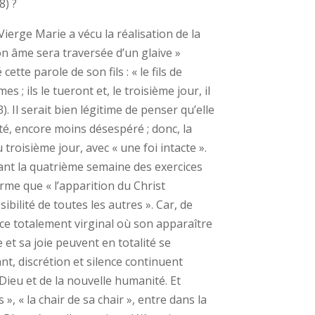
8) ?
Vierge Marie a vécu la réalisation de la
ton âme sera traversée d’un glaive »
cette parole de son fils : « le fils de
; ils le tueront et, le troisième jour, il
. Il serait bien légitime de penser qu’elle
té, encore moins désespéré ; donc, la
troisième jour, avec « une foi intacte ».
t la quatrième semaine des exercices
irme que « l’apparition du Christ
ibilité de toutes les autres ». Car, de
ace totalement virginal où son apparaître
 et sa joie peuvent en totalité se
t, discrétion et silence continuent
 Dieu et de la nouvelle humanité. Et
 », « la chair de sa chair », entre dans la