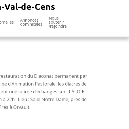
n-Val-de-Cens
Nous
Annonces
omélies
soutenir
dominicales
/rejoindre
a restauration du Diaconat permanent par
ipe d’Animation Pastorale, les diacres de
ent une soirée d’échanges sur : LA JOIE
h à 22h. Lieu : Salle Notre Dame, près de
Prés à Orvault.