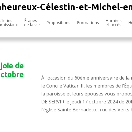
nheureux-Célestin-et-Michel-e
lletins
Étapes
Horaires
Propositions
Formations
H
aroissiaux
de la vie
et accès
 joie de
octobre
À l’occasion du 60ème anniversaire de l
le Concile Vatican II, les membres de l’
É
qu
la paroisse et leurs épouses vous propos
DE SERVIR le jeudi 17 octobre 2024 de 20
l’église Sainte Bernadette, rue des Verts 