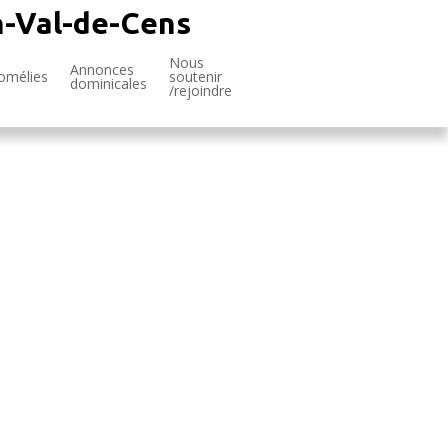
n-Val-de-Cens
Nous
Annonces
omélies
soutenir
dominicales
/rejoindre