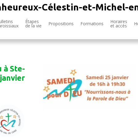
nheureux-Célestin-et-Michel-e
lletins
Étapes
Horaires
Propositions
Formations
H
aroissiaux
de la vie
et accès
 à Ste-
janvier