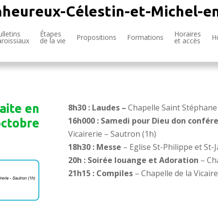
nheureux-Célestin-et-Michel-e
lletins
Étapes
Horaires
Propositions
Formations
H
aroissiaux
de la vie
et accès
aite en
8h30 : Laudes –
Chapelle Saint Stéphane
16h000 : Samedi pour Dieu don confére
octobre
Vicairerie – Sautron (1h)
18h30 : Messe
– Eglise St-Philippe et St
20h : Soirée louange et Adoration
– Cha
21h15 : Compiles
– Chapelle de la Vicair