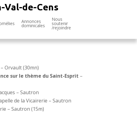
n-Val-de-Cens
Nous
Annonces
omélies
soutenir
dominicales
/rejoindre
 – Orvault (30mn)
nce sur le thème du Saint-Esprit
–
-Jacques – Sautron
pelle de la Vicairerie – Sautron
erie – Sautron (15m)