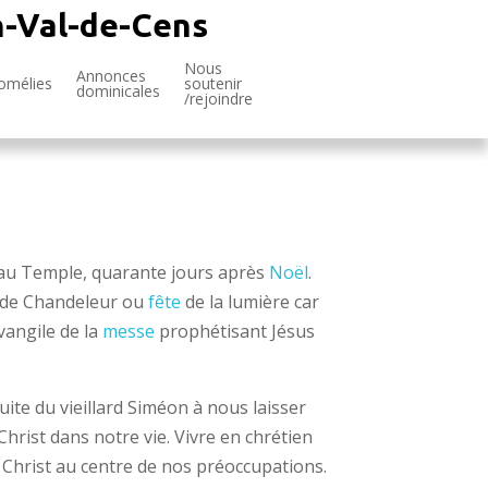
n-Val-de-Cens
Nous
Annonces
omélies
soutenir
dominicales
/rejoindre
s au Temple, quarante jours après
Noël
.
e de Chandeleur ou
fête
de la lumière car
vangile de la
messe
prophétisant Jésus
uite du vieillard Siméon à nous laisser
e Christ dans notre vie. Vivre en chrétien
e Christ au centre de nos préoccupations.