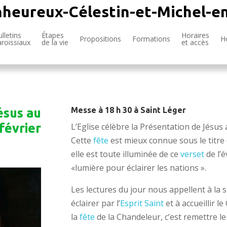
nheureux-Célestin-et-Michel-e
lletins
Étapes
Horaires
Propositions
Formations
H
aroissiaux
de la vie
et accès
Messe à 18 h 30 à Saint Léger
ésus au
février
L’Eglise célèbre la Présentation de Jésu
Cette
fête
est mieux connue sous le titr
elle est toute illuminée de ce
verset
de l’é
«lumière pour éclairer les nations ».
Les lectures du jour nous appellent à la s
éclairer par l’
Esprit Saint
et à accueillir l
la
fête
de la Chandeleur, c’est remettre l