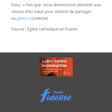
Dieu : « Fais que, nous demeurions attentifs aux
choses d’en-haut pour obtenir de partager
sa
gloire
» (collecte).
Source ; Eglise catholique en France