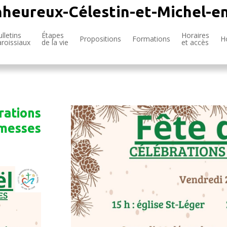
nheureux-Célestin-et-Michel-e
lletins
Étapes
Horaires
Propositions
Formations
H
aroissiaux
de la vie
et accès
rations
 messes