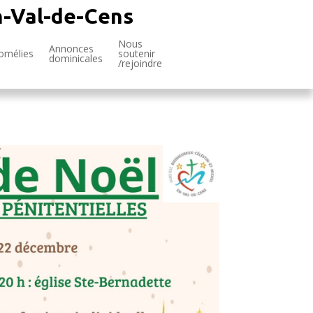
n-Val-de-Cens
Nous
Annonces
omélies
soutenir
dominicales
/rejoindre