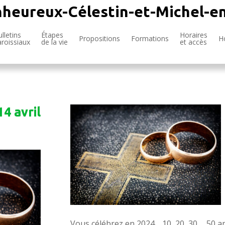
nheureux-Célestin-et-Michel-e
lletins
Étapes
Horaires
Propositions
Formations
H
aroissiaux
de la vie
et accès
14 avril
Vous célébrez en 2024… 10, 20, 30…. 50 