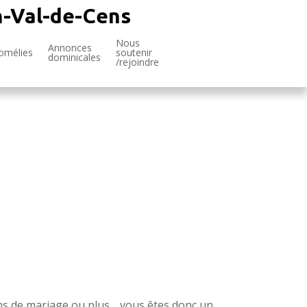
n-Val-de-Cens
Nous
Annonces
omélies
soutenir
dominicales
/rejoindre
ans de mariage ou plus… vous êtes donc un