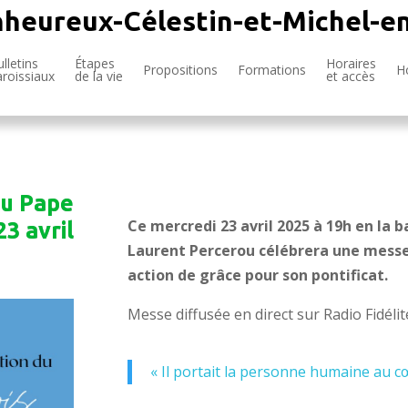
nheureux-Célestin-et-Michel-e
lletins
Étapes
Horaires
Propositions
Formations
H
aroissiaux
de la vie
et accès
du Pape
Ce mercredi 23 avril 2025 à 19h en la 
23 avril
Laurent Percerou célébrera une messe 
action de grâce pour son pontificat.
Messe diffusée en direct sur Radio Fidélit
« Il portait la personne humaine au cœ