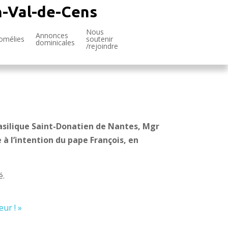
n-Val-de-Cens
Nous
Annonces
omélies
soutenir
dominicales
/rejoindre
basilique Saint-Donatien de Nantes, Mgr
à l’intention du pape François, en
é.
ur ! »