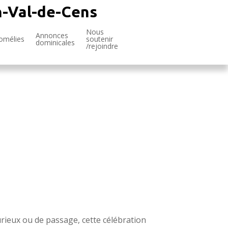
n-Val-de-Cens
Nous
Annonces
omélies
soutenir
dominicales
/rejoindre
rieux ou de passage, cette célébration