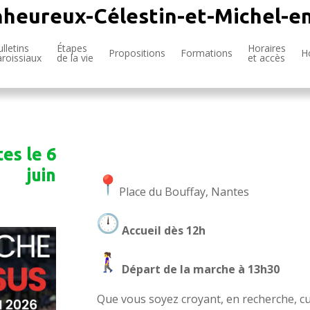
nheureux-Célestin-et-Michel-e
lletins
Étapes
Horaires
Propositions
Formations
H
aroissiaux
de la vie
et accès
es le 6
juin
Place du Bouffay, Nantes
Accueil dès 12h
Départ de la marche à 13h30
Que vous soyez croyant, en recherche, cu