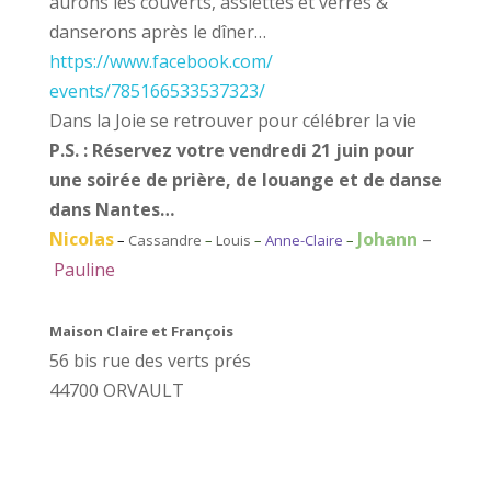
aurons les couverts, assiettes et verres &
danserons après le dîner…
https://www.facebook.com/
events/785166533537323/
Dans la Joie se retrouver pour célébrer la vie
P.S. : Réservez votre vendredi 21 juin pour
une soirée de prière, de louange et de danse
dans Nantes…
Nicolas
Johann
–
–
Cassandre
–
Louis
–
Anne-Claire
–
Pauline
Maison Claire et François
56 bis rue des verts prés
44700 ORVAULT