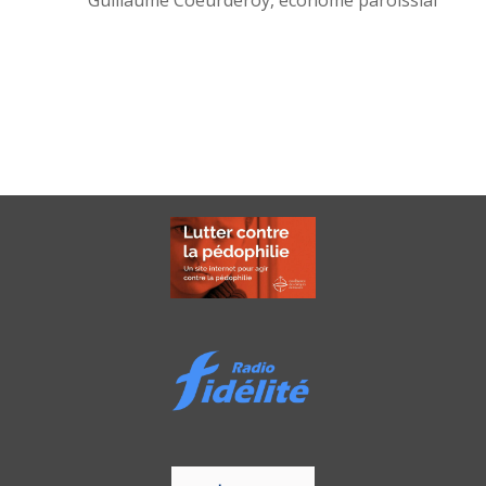
Guillaume Coeurderoy, économe paroissial