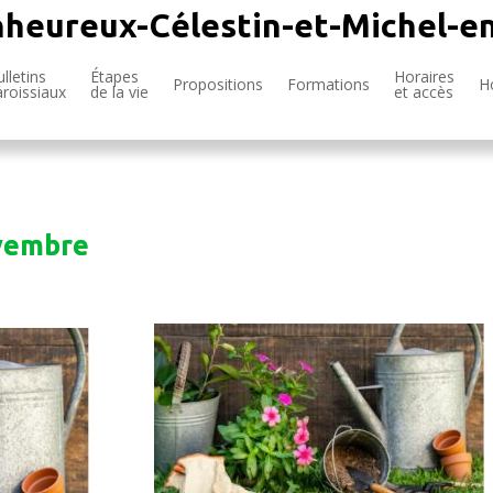
nheureux-Célestin-et-Michel-e
lletins
Étapes
Horaires
Propositions
Formations
H
aroissiaux
de la vie
et accès
ovembre