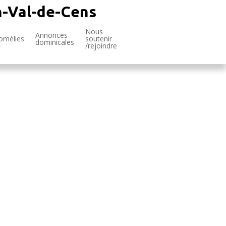
n-Val-de-Cens
Nous
Annonces
omélies
soutenir
dominicales
/rejoindre