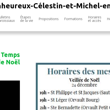
nheureux-Célestin-et-Michel-e
lletins
Étapes
Horaires
Propositions
Formations
H
aroissiaux
de la vie
et accès
u Temps
de Noël