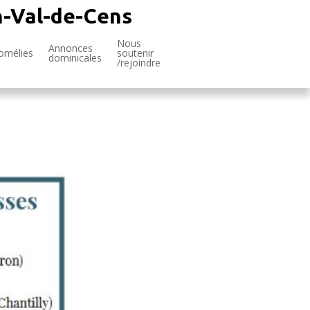
n-Val-de-Cens
Nous
Annonces
omélies
soutenir
dominicales
/rejoindre