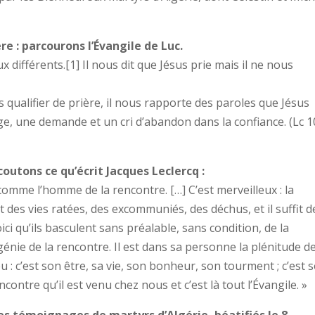
re : parcourons l’Évangile de Luc.
x différents.[1] Il nous dit que Jésus prie mais il ne nous
 qualifier de prière, il nous rapporte des paroles que Jésus
e, une demande et un cri d’abandon dans la confiance. (Lc 1
coutons ce qu’écrit Jacques Leclercq :
comme l’homme de la rencontre. […] C’est merveilleux : la
des vies ratées, des excommuniés, des déchus, et il suffit d
ici qu’ils basculent sans préalable, sans condition, de la
 génie de la rencontre. Il est dans sa personne la plénitude de
u : c’est son être, sa vie, son bonheur, son tourment ; c’est 
ncontre qu’il est venu chez nous et c’est là tout l’Évangile. »
ues témoignages de martyrs d’Algérie, béatifiés le 8