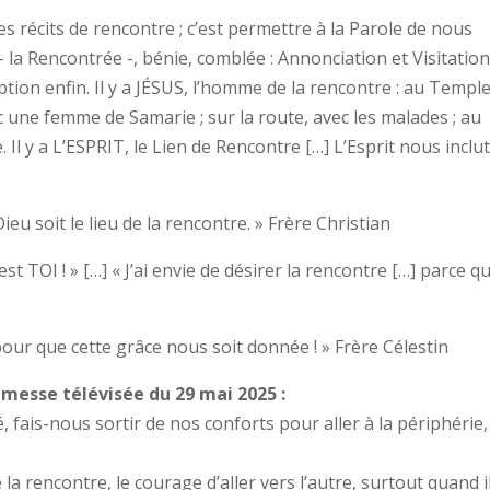
les récits de rencontre ; c’est permettre à la Parole de nous
 – la Rencontrée -, bénie, comblée : Annonciation et Visitation
tion enfin. Il y a JÉSUS, l’homme de la rencontre : au Temple
ec une femme de Samarie ; sur la route, avec les malades ; au
e. Il y a L’ESPRIT, le Lien de Rencontre […] L’Esprit nous inclu
ieu soit le lieu de la rencontre. » Frère Christian
t TOI ! » […] « J’ai envie de désirer la rencontre […] parce qu
pour que cette grâce nous soit donnée ! » Frère Célestin
 messe télévisée du 29 mai 2025 :
fais-nous sortir de nos conforts pour aller à la périphérie,
 rencontre, le courage d’aller vers l’autre, surtout quand il