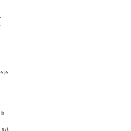
,
,
t
e je
 là
 est