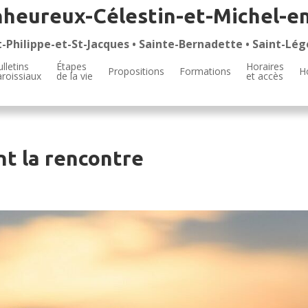
nheureux-Célestin-et-Michel-e
t-Philippe-et-St-Jacques • Sainte-Bernadette • Saint-Lég
lletins
Étapes
Horaires
Propositions
Formations
H
aroissiaux
de la vie
et accès
nt la rencontre