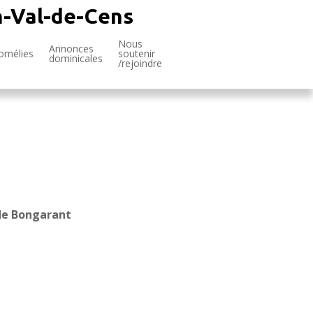
n-Val-de-Cens
Nous
Annonces
omélies
soutenir
dominicales
/rejoindre
de Bongarant