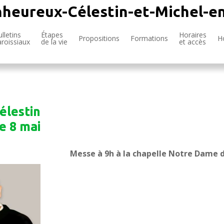
nheureux-Célestin-et-Michel-e
lletins
Étapes
Horaires
Propositions
Formations
H
aroissiaux
de la vie
et accès
élestin
le 8 mai
Messe à 9h à la chapelle Notre Dame 