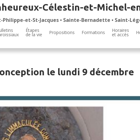
nheureux-Célestin-et-Michel-e
t-Philippe-et-St-Jacques • Sainte-Bernadette • Saint-Lég
lletins
Étapes
Horaires
Propositions
Formations
H
aroissiaux
de la vie
et accès
onception le lundi 9 décembre