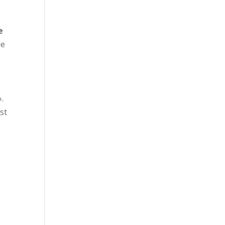
e
de
.
st