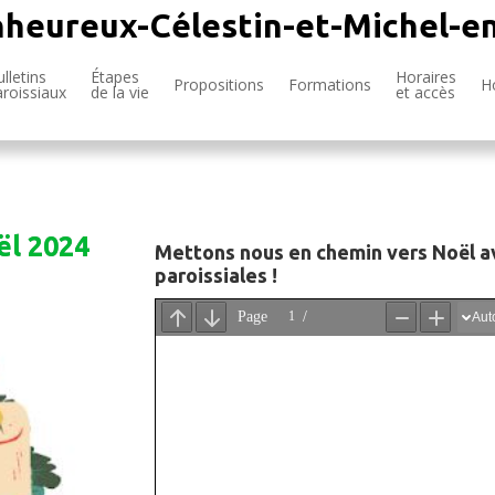
nheureux-Célestin-et-Michel-e
lletins
Étapes
Horaires
Propositions
Formations
H
aroissiaux
de la vie
et accès
ël 2024
Mettons nous en chemin vers Noël av
paroissiales !