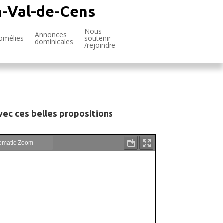
n-Val-de-Cens
Nous
Annonces
omélies
soutenir
dominicales
/rejoindre
ec ces belles propositions