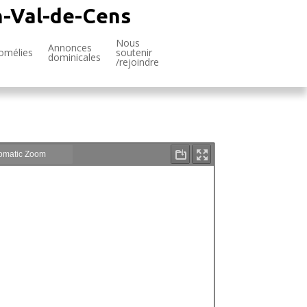
n-Val-de-Cens
Nous
Annonces
omélies
soutenir
dominicales
/rejoindre