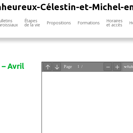
nheureux-Célestin-et-Michel-e
lletins
Étapes
Horaires
Propositions
Formations
H
aroissiaux
de la vie
et accès
– Avril