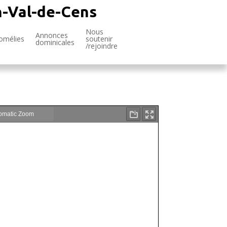
n-Val-de-Cens
Nous
Annonces
omélies
soutenir
dominicales
/rejoindre