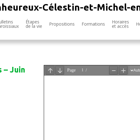
nheureux-Célestin-et-Michel-e
lletins
Étapes
Horaires
Propositions
Formations
H
aroissiaux
de la vie
et accès
 – Juin