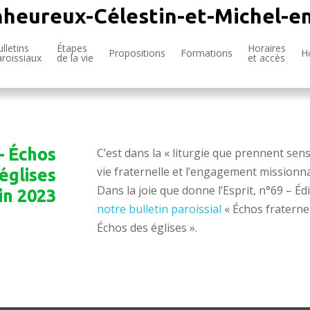
nheureux-Célestin-et-Michel-e
lletins
Étapes
Horaires
Propositions
Formations
H
aroissiaux
de la vie
et accès
– Échos
C’est dans la « liturgie que prennent sens
vie fraternelle et l’engagement missionna
églises
Dans la joie que donne l’Esprit, n°69 – Édi
in 2023
notre bulletin paroissial
« Échos fraterne
Échos des églises ».