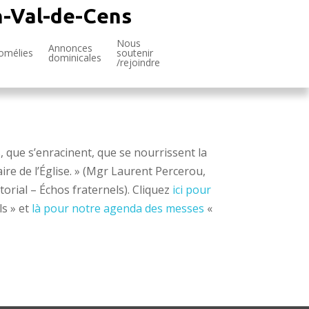
n-Val-de-Cens
Nous
Annonces
omélies
soutenir
dominicales
/rejoindre
, que s’enracinent, que se nourrissent la
ire de l’Église. » (Mgr Laurent Percerou,
torial – Échos fraternels). Cliquez
ici pour
ls » et
là pour notre agenda des messes
«