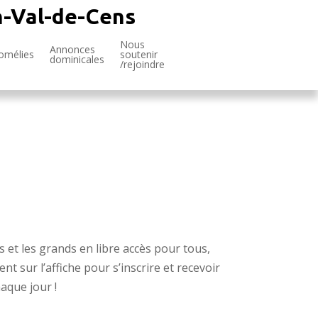
n-Val-de-Cens
Nous
Annonces
omélies
soutenir
dominicales
/rejoindre
s et les grands en libre accès pour tous,
 sur l’affiche pour s’inscrire et recevoir
aque jour !