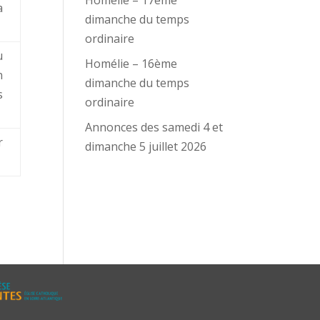
Homélie – 17ème
a
dimanche du temps
ordinaire
u
Homélie – 16ème
n
dimanche du temps
s
ordinaire
Annonces des samedi 4 et
r
dimanche 5 juillet 2026