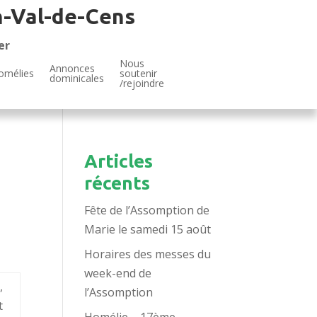
n-Val-de-Cens
er
Nous
Annonces
omélies
soutenir
dominicales
/rejoindre
Articles
récents
Fête de l’Assomption de
Marie le samedi 15 août
Horaires des messes du
week-end de
,
l’Assomption
t