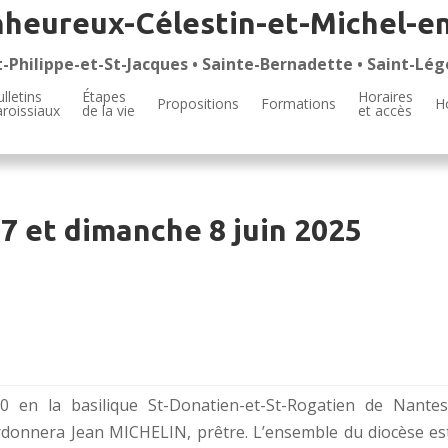
nheureux-Célestin-et-Michel-e
t-Philippe-et-St-Jacques • Sainte-Bernadette • Saint-Lég
lletins
Étapes
Horaires
Propositions
Formations
H
aroissiaux
de la vie
et accès
7 et dimanche 8 juin 2025
 en la basilique St-Donatien-et-St-Rogatien de Nantes
nnera Jean MICHELIN, prêtre. L’ensemble du diocèse es