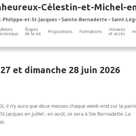
nheureux-Célestin-et-Michel-e
t-Philippe-et-St-Jacques • Sainte-Bernadette • Saint-Lég
lletins
Étapes
Horaires
Propositions
Formations
H
aroissiaux
de la vie
et accès
27 et dimanche 28 juin 2026
ût, il n’y aura que deux messes chaque week-end sur la paroi
St Jacques en juillet ; en août, ce sera à Ste Bernadette. La
as.