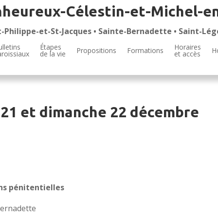
nheureux-Célestin-et-Michel-e
t-Philippe-et-St-Jacques • Sainte-Bernadette • Saint-Lég
lletins
Étapes
Horaires
Propositions
Formations
H
aroissiaux
de la vie
et accès
 21 et dimanche 22 décembre
s pénitentielles
Bernadette