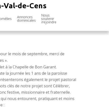
n-Val-de-Cens
Nous
Annonces
omélies
soutenir
dominicales
/rejoindre
pour le mois de septembre, merci de
es ».
et à la Chapelle de Bon Garant.
e la journée les 1 ans de la paroisse
présenterons également le projet pastoral
ots clés de notre projet sont Célébrer,
nc festive, missionnaire et fraternelle.
x qui nous entourent, pratiquant et moins
e :