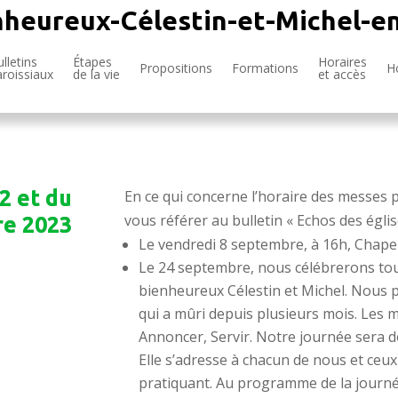
nheureux-Célestin-et-Michel-e
lletins
Étapes
Horaires
Propositions
Formations
H
aroissiaux
de la vie
et accès
2 et du
En ce qui concerne l’horaire des messes 
vous référer au bulletin « Echos des églis
re 2023
Le vendredi 8 septembre, à 16h, Chapel
Le 24 septembre, nous célébrerons tout
bienheureux Célestin et Michel. Nous 
qui a mûri depuis plusieurs mois. Les m
Annoncer, Servir. Notre journée sera do
Elle s’adresse à chacun de nous et ceu
pratiquant. Au programme de la journé